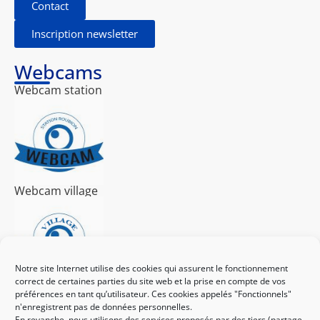
Contact
Inscription newsletter
Webcams
Webcam station
Webcam village
Notre site Internet utilise des cookies qui assurent le fonctionnement
correct de certaines parties du site web et la prise en compte de vos
préférences en tant qu’utilisateur. Ces cookies appelés "Fonctionnels"
J'achète mon forfait ici
n'enregistrent pas de données personnelles.
En revanche, nous utilisons des services proposés par des tiers (partage